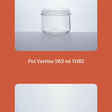
Pot Verrine 262 ml TO82
0,88
€
TTC unitaire