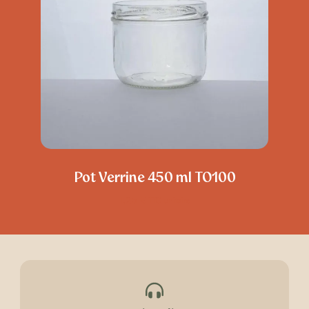
Pot Verrine 450 ml TO100
1,25
€
TTC unitaire