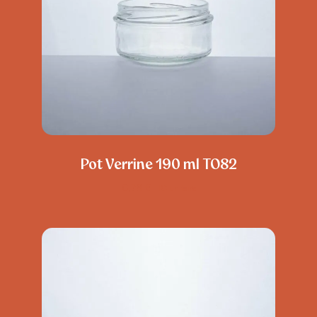
Pot Verrine 190 ml TO82
0,78
€
TTC unitaire