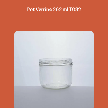
Pot Verrine 262 ml TO82
0,88
€
TTC unitaire