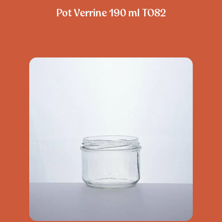
Pot Verrine 190 ml TO82
0,78
€
TTC unitaire